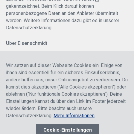
gekennzeichnet. Beim Klick darauf können
personenbezogene Daten an den Anbieter übermittelt
werden. Weitere Informationen dazu gibt es in unserer
Datenschutzerklärung.
Über Eisenschmidt
Spezialisiert auf allgemeine Luftfahrt
Part of DFS Deutsche Flugsicherung GmbH
Wir setzen auf dieser Webseite Cookies ein. Einige von
Breite Palette von Luftfahrtprodukten
ihnen sind essentiell für ein sicheres Einkaufserlebnis,
Fokus auf Pilotenausbildung
andere helfen uns, unser Onlineangebot zu verbessern. Du
kannst dies akzeptieren ("Alle Cookies akzeptieren") oder
ablehnen ("Nur funktionale Cookies akzeptieren"). Deine
Sicher einkaufen
Einstellungen kannst du über den Link im Footer jederzeit
wieder ändern. Bitte beachte auch unsere
Datenschutzerklärung.
Mehr Informationen
.
Cookie-Einstellungen
* Alle Preise sind einschließlich der Rabatte, die je nach Login,