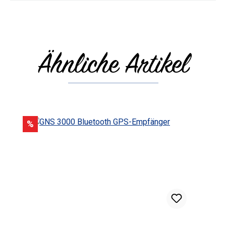
Ähnliche Artikel
Produktgalerie überspringen
Rabatt
%