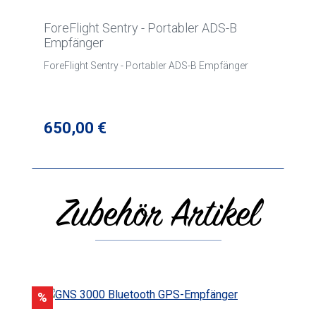
ForeFlight Sentry - Portabler ADS-B
Empfänger
ForeFlight Sentry - Portabler ADS-B Empfänger
Regulärer Preis:
650,00 €
Zubehör Artikel
Produktgalerie überspringen
Rabatt
%