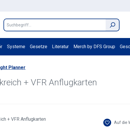
r
Systeme
Gesetze
Literatur
Merch by DFS Group
Gesc
ight Planner
nkreich + VFR Anflugkarten
Auf die 