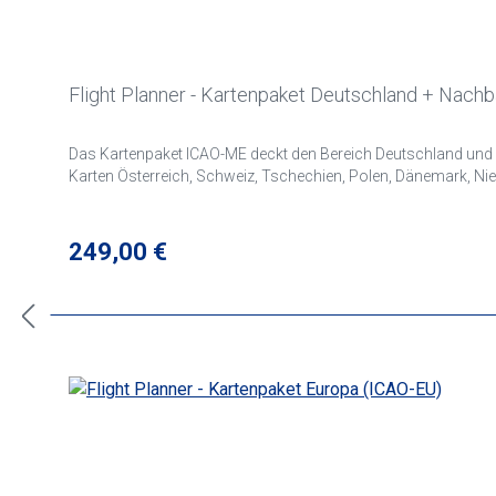
Flight Planner - Kartenpaket Deutschland + Nach
Das Kartenpaket ICAO-ME deckt den Bereich Deutschland und Nachbarländer sowie No
Karten Österreich, Schweiz, Tschechien, Polen, Dänemark, Nied
Regulärer Preis:
249,00 €