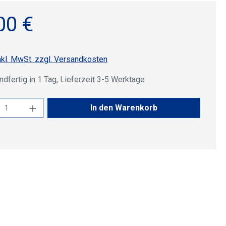
00 €
nkl. MwSt. zzgl. Versandkosten
dfertig in 1 Tag, Lieferzeit 3-5 Werktage
kt Anzahl: Gib den gewünschten Wert ein 
In den Warenkorb