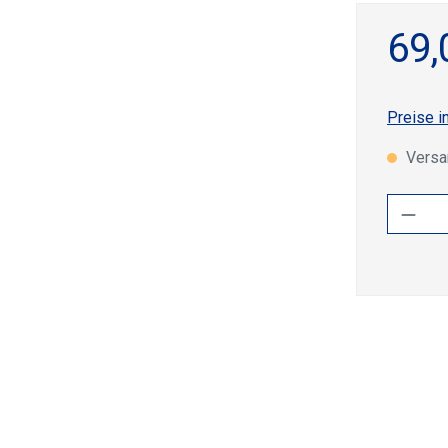
69,
Preise i
Versan
Produ