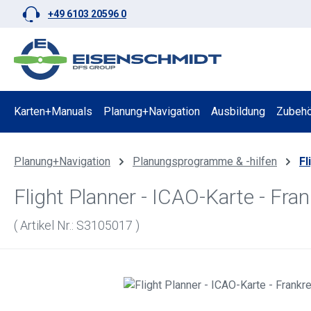
+49 6103 20596 0
 Hauptinhalt springen
Zur Suche springen
Zur Hauptnavigation springen
Karten+Manuals
Planung+Navigation
Ausbildung
Zubehö
Planung+Navigation
Planungsprogramme & -hilfen
Fl
Flight Planner - ICAO-Karte - Fra
( Artikel Nr.: S3105017 )
Bildergalerie überspringen