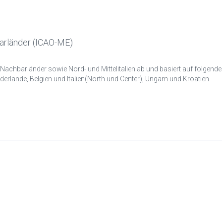
barländer (ICAO-ME)
rd- und Mittelitalien ab und basiert auf folgenden Karten: ICAO Karten Deutschland, Frankreich
erlande, Belgien und Italien(North und Center), Ungarn und Kroatien