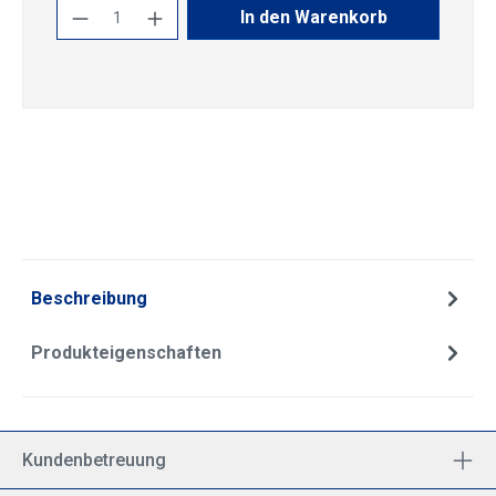
Produkt Anzahl: Gib den gewünschten Wert
In den Warenkorb
Beschreibung
Produkteigenschaften
Kundenbetreuung