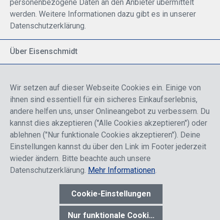
personenbezogene Daten an den Anbieter übermittelt
werden. Weitere Informationen dazu gibt es in unserer
Datenschutzerklärung.
Über Eisenschmidt
Spezialisiert auf allgemeine Luftfahrt
Part of DFS Deutsche Flugsicherung GmbH
Wir setzen auf dieser Webseite Cookies ein. Einige von
Breite Palette von Luftfahrtprodukten
ihnen sind essentiell für ein sicheres Einkaufserlebnis,
Fokus auf Pilotenausbildung
andere helfen uns, unser Onlineangebot zu verbessern. Du
kannst dies akzeptieren ("Alle Cookies akzeptieren") oder
ablehnen ("Nur funktionale Cookies akzeptieren"). Deine
Sicher einkaufen
Einstellungen kannst du über den Link im Footer jederzeit
wieder ändern. Bitte beachte auch unsere
Datenschutzerklärung.
Mehr Informationen
.
Cookie-Einstellungen
* Alle Preise sind einschließlich der Rabatte, die je nach Login,
entweder für Endkunden oder Händler gelten und inklusive
Nur funktionale Cookies akzeptieren
gesetzl. Mehrwertsteuer zzgl.
Versandkosten
wenn nicht anders