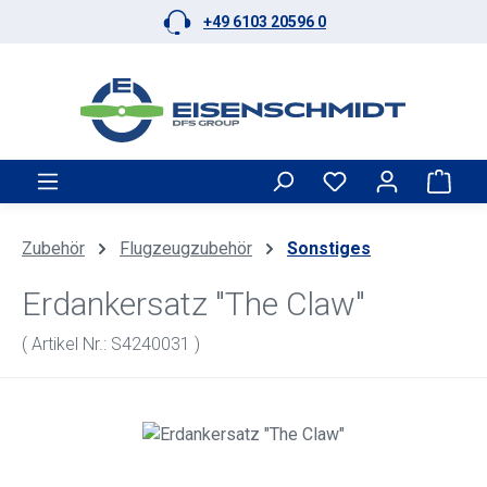
+49 6103 20596 0
Zum Hauptinhalt springen
Ware
Zubehör
Flugzeugzubehör
Sonstiges
Erdankersatz "The Claw"
( Artikel Nr.: S4240031 )
Bildergalerie überspringen