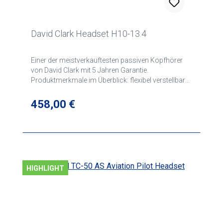
David Clark Headset H10-13.4
Einer der meistverkauftesten passiven Kopfhörer
von David Clark mit 5 Jahren Garantie.
Produktmerkmale im Überblick: flexibel verstellbarer
Mikrofonarm mit eingebautem Elektretmikrofon
sehr weiches Kopfpolster Lautstärkeregler an der
Regulärer Preis:
458,00 €
Kapsel mit gelgefüllten Ohrmuscheln Gewicht nur
ca. 470 g ohne Kabel mit Anschluss auf PJ-Stecker
HIGHLIGHT