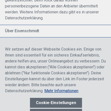
gekennzeichnet. Beim Klick darauf können
personenbezogene Daten an den Anbieter übermittelt
werden. Weitere Informationen dazu gibt es in unserer
Datenschutzerklärung.
Über Eisenschmidt
Spezialisiert auf allgemeine Luftfahrt
Part of DFS Deutsche Flugsicherung GmbH
Wir setzen auf dieser Webseite Cookies ein. Einige von
Breite Palette von Luftfahrtprodukten
ihnen sind essentiell für ein sicheres Einkaufserlebnis,
Fokus auf Pilotenausbildung
andere helfen uns, unser Onlineangebot zu verbessern. Du
kannst dies akzeptieren ("Alle Cookies akzeptieren") oder
ablehnen ("Nur funktionale Cookies akzeptieren"). Deine
Sicher einkaufen
Einstellungen kannst du über den Link im Footer jederzeit
wieder ändern. Bitte beachte auch unsere
Datenschutzerklärung.
Mehr Informationen
.
Cookie-Einstellungen
* Alle Preise sind einschließlich der Rabatte, die je nach Login,
entweder für Endkunden oder Händler gelten und inklusive