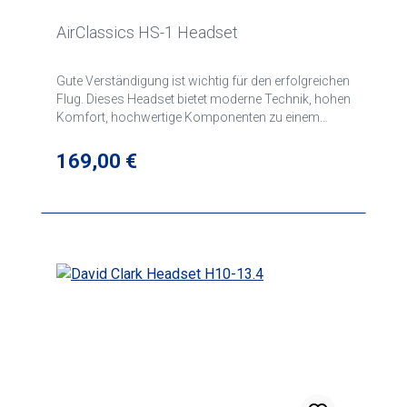
AirClassics HS-1 Headset
Gute Verständigung ist wichtig für den erfolgreichen
Flug. Dieses Headset bietet moderne Technik, hohen
Komfort, hochwertige Komponenten zu einem
günstigen Preis. Komfortables Headset mit weich
gepolstertem Kopfbügel und weichen
Regulärer Preis:
169,00 €
Ohrmuscheln, Lautstärkeregulierung.