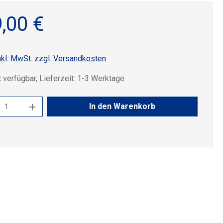
,00 €
nkl. MwSt. zzgl. Versandkosten
 verfügbar, Lieferzeit: 1-3 Werktage
kt Anzahl: Gib den gewünschten Wert ein 
In den Warenkorb