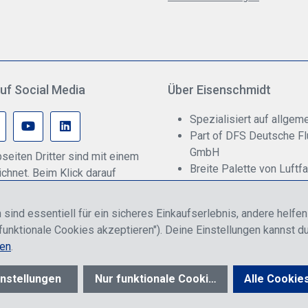
uf Social Media
Über Eisenschmidt
Spezialisiert auf allgeme
Part of DFS Deutsche F
GmbH
seiten Dritter sind mit einem
Breite Palette von Luftf
hnet. Beim Klick darauf
Fokus auf Pilotenausbil
onenbezogene Daten an den
rmittelt werden. Weitere
 sind essentiell für ein sicheres Einkaufserlebnis, andere helfe
 dazu gibt es in unserer
funktionale Cookies akzeptieren"). Deine Einstellungen kannst du
rklärung.
nen
.
n, entweder für Endkunden oder Händler gelten und inklusive gesetzl. Meh
nstellungen
Nur funktionale Cookies akzeptieren
Alle Cookie
© 2026 R. Eisenschmidt GmbH