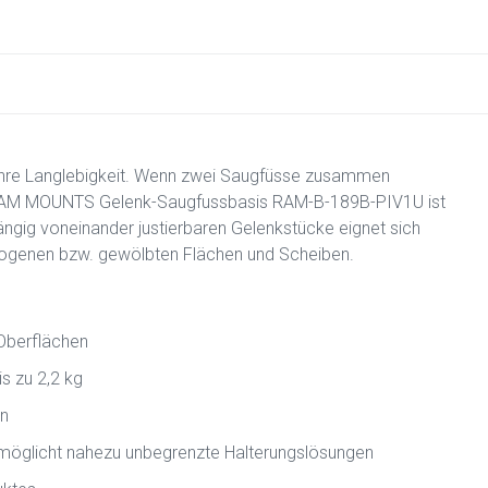
 ihre Langlebigkeit. Wenn zwei Saugfüsse zusammen
ie RAM MOUNTS Gelenk-Saugfussbasis RAM-B-189B-PIV1U ist
ängig voneinander justierbaren Gelenkstücke eignet sich
ebogenen bzw. gewölbten Flächen und Scheiben.
 Oberflächen
s zu 2,2 kg
rn
ermöglicht nahezu unbegrenzte Halterungslösungen