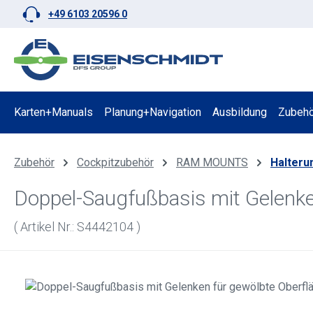
+49 6103 20596 0
 Hauptinhalt springen
Zur Suche springen
Zur Hauptnavigation springen
Karten+Manuals
Planung+Navigation
Ausbildung
Zubehö
Zubehör
Cockpitzubehör
RAM MOUNTS
Halteru
Doppel-Saugfußbasis mit Gelen
( Artikel Nr.: S4442104 )
Bildergalerie überspringen