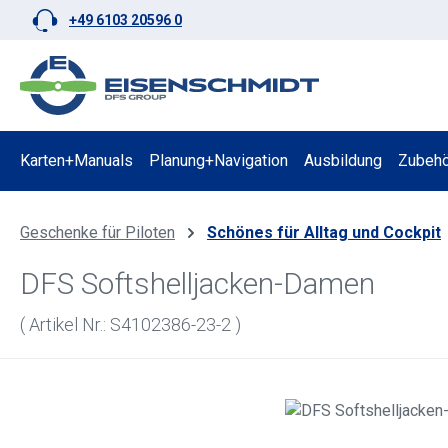
+49 6103 20596 0
 Hauptinhalt springen
Zur Suche springen
Zur Hauptnavigation springen
Karten+Manuals
Planung+Navigation
Ausbildung
Zubehö
Geschenke für Piloten
Schönes für Alltag und Cockpit
DFS Softshelljacken-Damen
( Artikel Nr.: S4102386-23-2 )
Bildergalerie überspringen