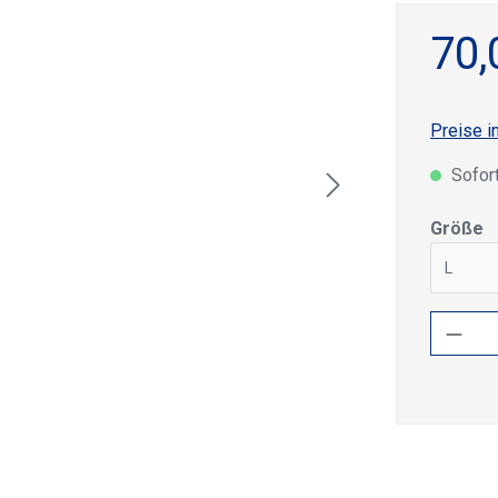
70,
Preise i
Sofort
a
Größe
L
Produ