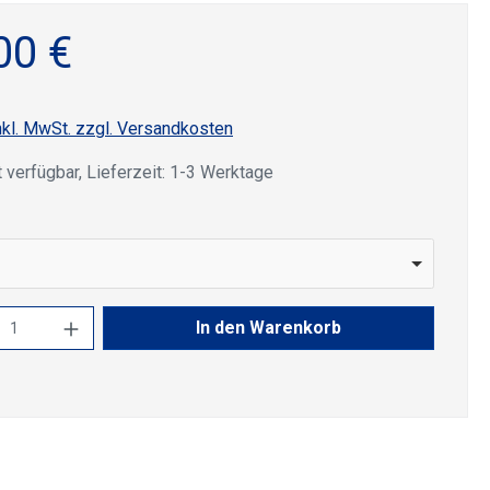
00 €
nkl. MwSt. zzgl. Versandkosten
 verfügbar, Lieferzeit: 1-3 Werktage
uswählen
kt Anzahl: Gib den gewünschten Wert ein 
In den Warenkorb