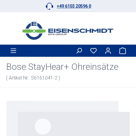
+49 6103 20596 0
Zum Hauptinhalt springen
Ware
Bose StayHear+ Ohreinsätze
( Artikel Nr.: S6161041-2 )
Bildergalerie überspringen