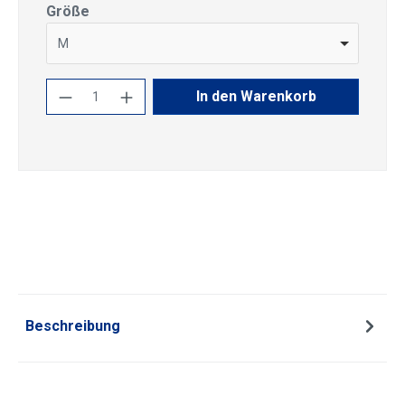
auswählen
Größe
M
Produkt Anzahl: Gib den gewünschten Wert
In den Warenkorb
Beschreibung