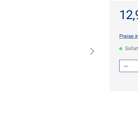
12,
Preise i
Sofort
Produ