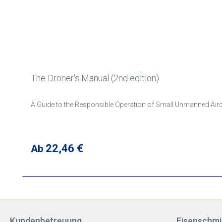
The Droner's Manual (2nd edition)
A Guide to the Responsible Operation of Small Unmanned Airc
Regulärer Preis:
22,46 €
Ab
Kundenbetreuung
Eisenschmi