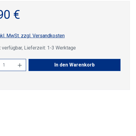
90 €
nkl. MwSt. zzgl. Versandkosten
 verfügbar, Lieferzeit: 1-3 Werktage
kt Anzahl: Gib den gewünschten Wert ein 
In den Warenkorb