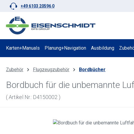
+49 6103 20596 0
 Hauptinhalt springen
Zur Suche springen
Zur Hauptnavigation springen
Karten+Manuals
Planung+Navigation
Ausbildung
Zubehö
Zubehör
Flugzeugzubehör
Bordbücher
Bordbuch für die unbemannte Luf
( Artikel Nr.: D4150002 )
Bildergalerie überspringen