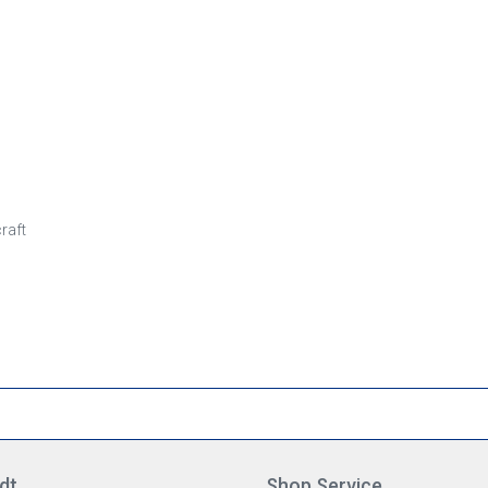
raft
dt
Shop Service