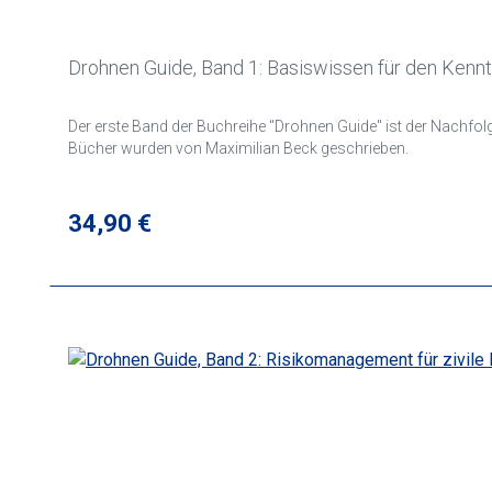
Drohnen Guide, Band 1: Basiswissen für den Kenn
Der erste Band der Buchreihe "Drohnen Guide" ist der Nachfolger des Buches "Dr. Drohne - Basiswissen 2016: für Steuerer unbemannt
Bücher wurden von Maximilian Beck geschrieben.
Regulärer Preis:
34,90 €