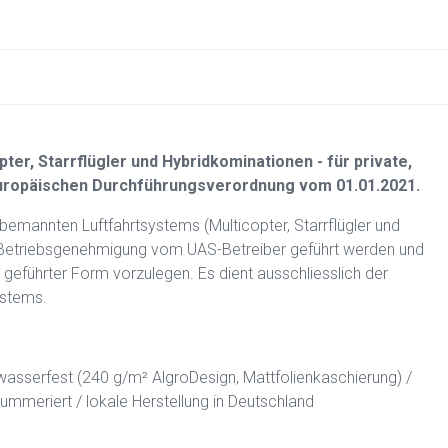
er, Starrflügler und Hybridkominationen - für private,
europäischen Durchführungsverordnung vom 01.01.2021.
emannten Luftfahrtsystems (Multicopter, Starrflügler und
r Betriebsgenehmigung vom UAS-Betreiber geführt werden und
geführter Form vorzulegen. Es dient ausschliesslich der
ystems.
wasserfest (240 g/m² AlgroDesign, Mattfolienkaschierung) /
nummeriert / lokale Herstellung in Deutschland