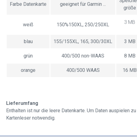
Speiche
Farbe Datenkarte
geeignet für Garmin ...
größe
3 MB
weiß
150%150XL, 250/250XL
blau
155/155XL, 165, 300/30XL
3 MB
grün
400/500 non-WAAS
8 MB
orange
400/500 WAAS
16 MB
Lieferumfang
Enthalten ist nur die leere Datenkarte. Um Daten auspielen z
Kartenleser notwendig.