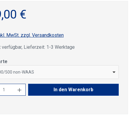
,00 €
nkl. MwSt. zzgl. Versandkosten
 verfügbar, Lieferzeit: 1-3 Werktage
auswählen
rte
400/500 non-WAAS
kt Anzahl: Gib den gewünschten Wert ein 
In den Warenkorb