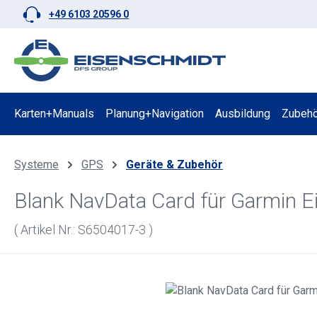
+49 6103 20596 0
 Hauptinhalt springen
Zur Suche springen
Zur Hauptnavigation springen
Karten+Manuals
Planung+Navigation
Ausbildung
Zubehö
Systeme
GPS
Geräte & Zubehör
Blank NavData Card für Garmin 
( Artikel Nr.: S6504017-3 )
Bildergalerie überspringen