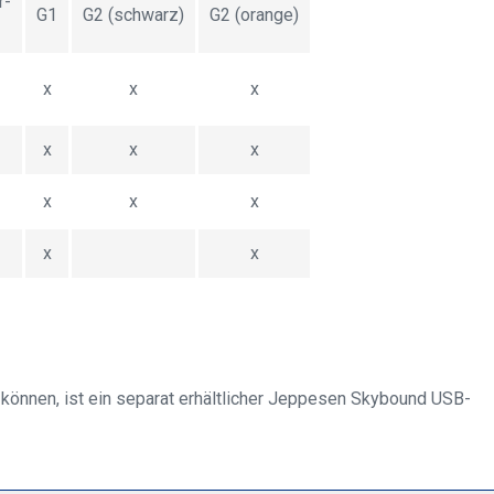
r-
G1
G2 (schwarz)
G2 (orange)
x
x
x
x
x
x
x
x
x
x
x
u können, ist ein separat erhältlicher Jeppesen Skybound USB-