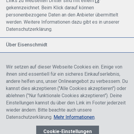
Links zu Webseiten Dritter sind mit einem
gekennzeichnet. Beim Klick darauf können
personenbezogene Daten an den Anbieter übermittelt
werden. Weitere Informationen dazu gibt es in unserer
Datenschutzerklärung.
Über Eisenschmidt
Spezialisiert auf allgemeine Luftfahrt
Part of DFS Deutsche Flugsicherung GmbH
Wir setzen auf dieser Webseite Cookies ein. Einige von
Breite Palette von Luftfahrtprodukten
ihnen sind essentiell für ein sicheres Einkaufserlebnis,
Fokus auf Pilotenausbildung
andere helfen uns, unser Onlineangebot zu verbessern. Du
kannst dies akzeptieren ("Alle Cookies akzeptieren") oder
ablehnen ("Nur funktionale Cookies akzeptieren"). Deine
Sicher einkaufen
Einstellungen kannst du über den Link im Footer jederzeit
wieder ändern. Bitte beachte auch unsere
Datenschutzerklärung.
Mehr Informationen
.
Cookie-Einstellungen
* Alle Preise sind einschließlich der Rabatte, die je nach Login,