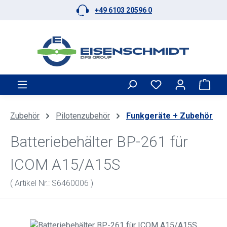
+49 6103 20596 0
Zum Hauptinhalt springen
Ware
Zubehör
Pilotenzubehör
Funkgeräte + Zubehör
Batteriebehälter BP-261 für
ICOM A15/A15S
( Artikel Nr.: S6460006 )
Bildergalerie überspringen