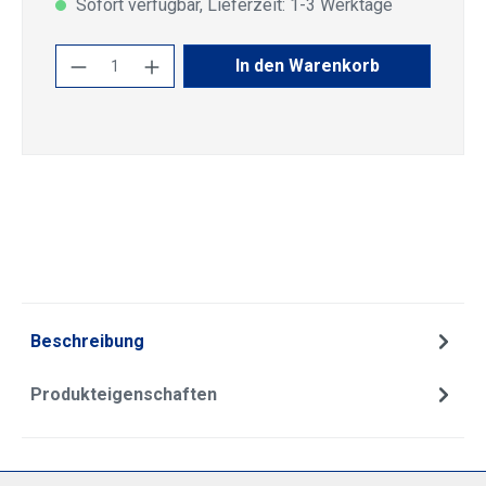
Sofort verfügbar, Lieferzeit: 1-3 Werktage
Produkt Anzahl: Gib den gewünschten Wert
In den Warenkorb
Beschreibung
Produkteigenschaften