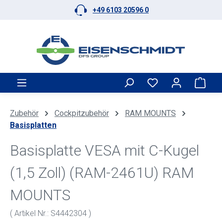
+49 6103 20596 0
Zum Hauptinhalt springen
Ware
Zubehör
Cockpitzubehör
RAM MOUNTS
Basisplatten
Basisplatte VESA mit C-Kugel
(1,5 Zoll) (RAM-2461U) RAM
MOUNTS
( Artikel Nr.: S4442304 )