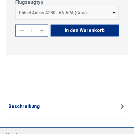
auswählen
Flugzeugtyp
Etihad Airbus A380 - A6-APA (Grau)
Produkt Anzahl: Gib den gewünschten Wert
In den Warenkorb
Beschreibung