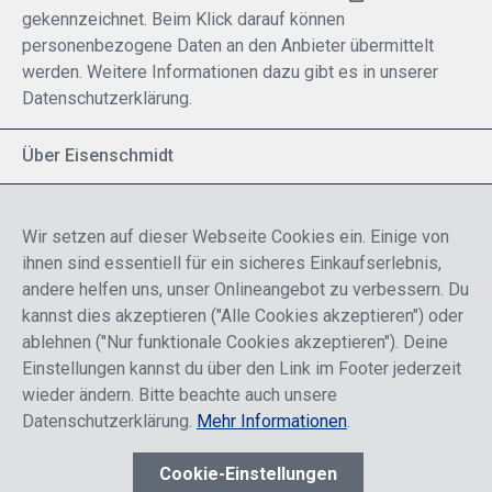
gekennzeichnet. Beim Klick darauf können
personenbezogene Daten an den Anbieter übermittelt
werden. Weitere Informationen dazu gibt es in unserer
Datenschutzerklärung.
Über Eisenschmidt
Spezialisiert auf allgemeine Luftfahrt
Part of DFS Deutsche Flugsicherung GmbH
Wir setzen auf dieser Webseite Cookies ein. Einige von
Breite Palette von Luftfahrtprodukten
ihnen sind essentiell für ein sicheres Einkaufserlebnis,
Fokus auf Pilotenausbildung
andere helfen uns, unser Onlineangebot zu verbessern. Du
kannst dies akzeptieren ("Alle Cookies akzeptieren") oder
ablehnen ("Nur funktionale Cookies akzeptieren"). Deine
Sicher einkaufen
Einstellungen kannst du über den Link im Footer jederzeit
wieder ändern. Bitte beachte auch unsere
Datenschutzerklärung.
Mehr Informationen
.
Cookie-Einstellungen
* Alle Preise sind einschließlich der Rabatte, die je nach Login,