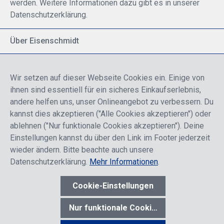
werden. Weitere Informationen dazu gibt es in unserer
Datenschutzerklärung.
Über Eisenschmidt
Spezialisiert auf allgemeine Luftfahrt
Part of DFS Deutsche Flugsicherung GmbH
Wir setzen auf dieser Webseite Cookies ein. Einige von
Breite Palette von Luftfahrtprodukten
ihnen sind essentiell für ein sicheres Einkaufserlebnis,
Fokus auf Pilotenausbildung
andere helfen uns, unser Onlineangebot zu verbessern. Du
kannst dies akzeptieren ("Alle Cookies akzeptieren") oder
ablehnen ("Nur funktionale Cookies akzeptieren"). Deine
Sicher einkaufen
Einstellungen kannst du über den Link im Footer jederzeit
wieder ändern. Bitte beachte auch unsere
Datenschutzerklärung.
Mehr Informationen
.
Cookie-Einstellungen
* Alle Preise sind einschließlich der Rabatte, die je nach Login,
entweder für Endkunden oder Händler gelten und inklusive
Nur funktionale Cookies akzeptieren
gesetzl. Mehrwertsteuer zzgl.
Versandkosten
wenn nicht anders
angegeben.