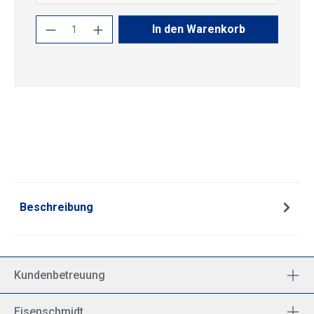
Produkt Anzahl: Gib den gewünschten Wert
In den Warenkorb
Beschreibung
Kundenbetreuung
Eisenschmidt