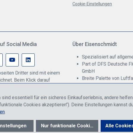
Cookie-Einstellungen
uf Social Media
Über Eisenschmidt
Spezialisiert auf allgeme
Part of DFS Deutsche F
GmbH
seiten Dritter sind mit einem
Breite Palette von Luftf
hnet. Beim Klick darauf
Fokus auf Pilotenausbil
onenbezogene Daten an den
rmittelt werden. Weitere
 sind essentiell für ein sicheres Einkaufserlebnis, andere helfe
 dazu gibt es in unserer
funktionale Cookies akzeptieren"). Deine Einstellungen kannst du
rklärung.
nen
.
n, entweder für Endkunden oder Händler gelten und inklusive gesetzl. Meh
nstellungen
Nur funktionale Cookies akzeptieren
Alle Cookie
© 2026 R. Eisenschmidt GmbH