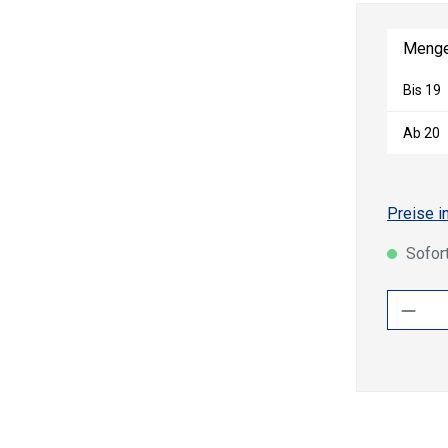
Meng
Bis
19
Ab
20
Preise i
Sofort
Produ