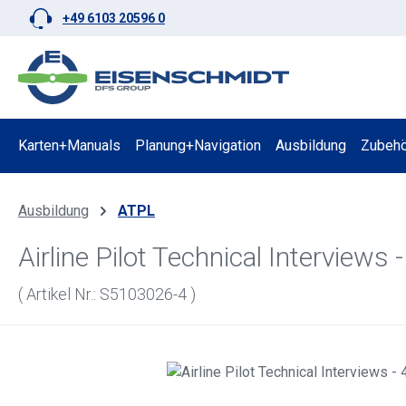
+49 6103 20596 0
 Hauptinhalt springen
Zur Suche springen
Zur Hauptnavigation springen
Karten+Manuals
Planung+Navigation
Ausbildung
Zubehö
Ausbildung
ATPL
Airline Pilot Technical Interviews 
( Artikel Nr.: S5103026-4 )
Bildergalerie überspringen