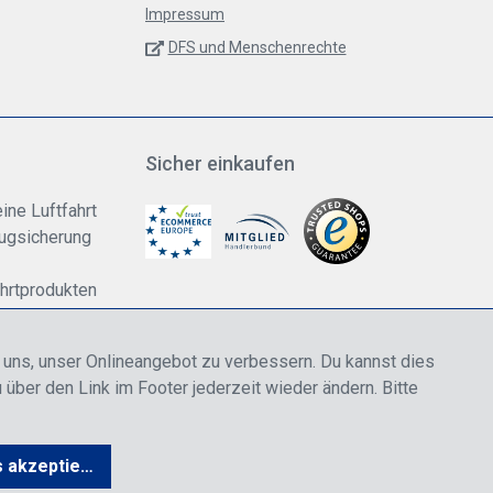
Impressum
DFS und Menschenrechte
Sicher einkaufen
ine Luftfahrt
lugsicherung
ahrtprodukten
dung
n uns, unser Onlineangebot zu verbessern. Du kannst dies
 über den Link im Footer jederzeit wieder ändern. Bitte
rwertsteuer zzgl.
Versandkosten
wenn nicht anders angegeben.
s akzeptieren