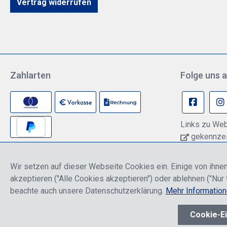
Vertrag widerrufen
Zahlarten
Folge uns a
Links zu Web
gekennzeic
können pers
Anbieter übe
Wir setzen auf dieser Webseite Cookies ein. Einige von ihnen
Informationen
akzeptieren ("Alle Cookies akzeptieren") oder ablehnen ("Nur 
Datenschutze
beachte auch unsere Datenschutzerklärung.
Mehr Informatio
* Alle Preise sind einschließlich der Rabatte, die je nach Logi
Cookie-Ei
Werkzeugleiste anzeigen