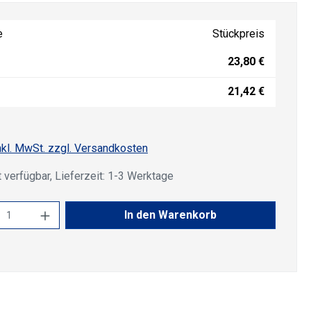
e
Stückpreis
23,80 €
21,42 €
nkl. MwSt. zzgl. Versandkosten
 verfügbar, Lieferzeit: 1-3 Werktage
kt Anzahl: Gib den gewünschten Wert ein 
In den Warenkorb