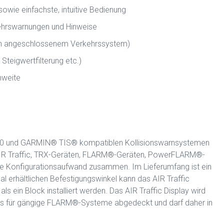
 sowie einfachste, intuitive Bedienung
kehrswarnungen und Hinweise
on angeschlossenem Verkehrssystem)
 Steigwertfilterung etc.)
hweite
L90 und GARMIN® TIS® kompatiblen Kollisionswarnsystemen
 AIR Traffic, TRX-Geräten, FLARM®-Geräten, PowerFLARM®-
hne Konfigurationsaufwand zusammen. Im Lieferumfang ist ein
l erhältlichen Befestigungswinkel kann das AIR Traffic
als ein Block installiert werden. Das AIR Traffic Display wird
s für gängige FLARM®-Systeme abgedeckt und darf daher in