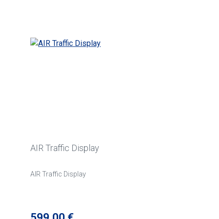
Produktgalerie überspringen
AIR Traffic Display
AIR Traffic Display
Regulärer Preis:
599,00 €