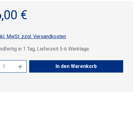
,00 €
nkl. MwSt. zzgl. Versandkosten
dfertig in 1 Tag, Lieferzeit 5-6 Werktage
kt Anzahl: Gib den gewünschten Wert ein 
In den Warenkorb