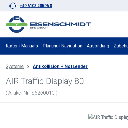
+49 6103 20596 0
 Hauptinhalt springen
Zur Suche springen
Zur Hauptnavigation springen
Karten+Manuals
Planung+Navigation
Ausbildung
Zubehö
Systeme
Antikollision + Notsender
AIR Traffic Display 80
( Artikel Nr.: S6260010 )
Bildergalerie überspringen