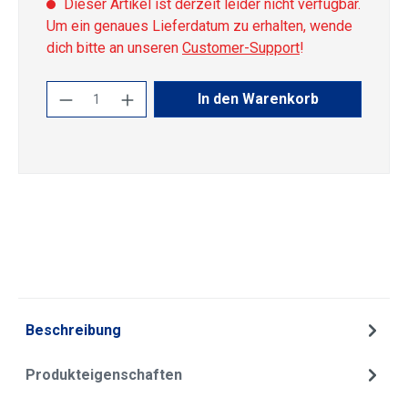
Dieser Artikel ist derzeit leider nicht verfügbar.
Um ein genaues Lieferdatum zu erhalten, wende
dich bitte an unseren
Customer-Support
!
Produkt Anzahl: Gib den gewünschten Wert
In den Warenkorb
Beschreibung
Produkteigenschaften