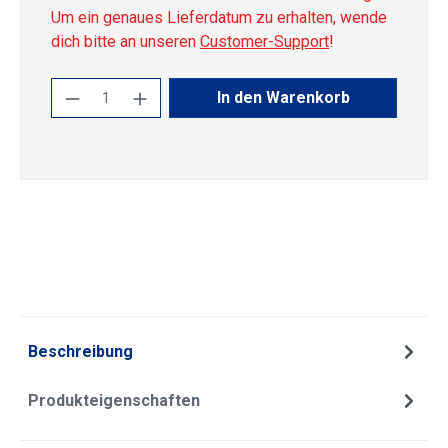
Um ein genaues Lieferdatum zu erhalten, wende
dich bitte an unseren
Customer-Support
!
Produkt Anzahl: Gib den gewünschten Wert
In den Warenkorb
Beschreibung
Produkteigenschaften