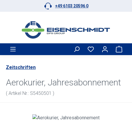
+49 6103 20596 0
Zum Hauptinhalt springen
Ware
Zeitschriften
Aerokurier, Jahresabonnement
( Artikel Nr.: S5450501 )
Bildergalerie überspringen