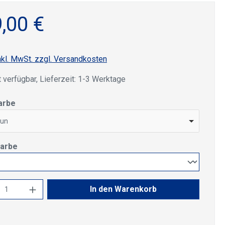
,00 €
nkl. MwSt. zzgl. Versandkosten
 verfügbar, Lieferzeit: 1-3 Werktage
auswählen
arbe
fun
auswählen
farbe
kt Anzahl: Gib den gewünschten Wert ein 
In den Warenkorb