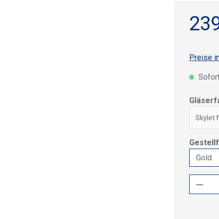
239
Preise i
Sofort
Gläserf
Skylet 
Gestell
Produ