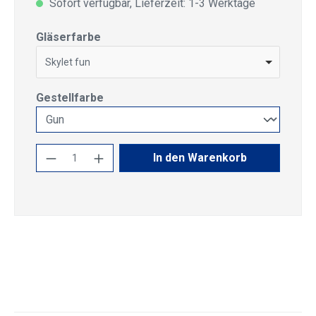
Sofort verfügbar, Lieferzeit: 1-3 Werktage
auswählen
Gläserfarbe
Skylet fun
auswählen
Gestellfarbe
Produkt Anzahl: Gib den gewünschten Wert
In den Warenkorb