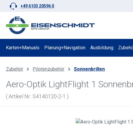
+49 6103 20596 0
 Hauptinhalt springen
Zur Suche springen
Zur Hauptnavigation springen
Karten+Manuals
Planung+Navigation
Ausbildung
Zubehö
Zubehör
Pilotenzubehör
Sonnenbrillen
Aero-Optik LightFlight 1 Sonnenbr
( Artikel Nr.: S4140120-2-1 )
Bildergalerie überspringen