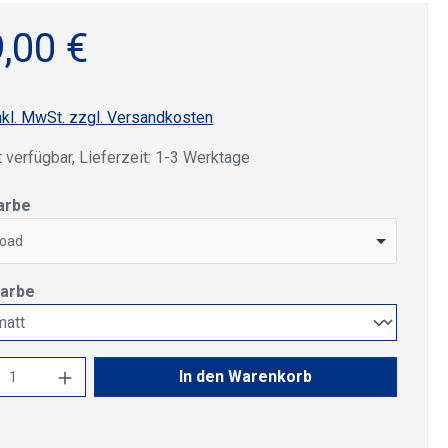
,00 €
nkl. MwSt. zzgl. Versandkosten
 verfügbar, Lieferzeit: 1-3 Werktage
auswählen
arbe
road
auswählen
farbe
kt Anzahl: Gib den gewünschten Wert ein 
In den Warenkorb