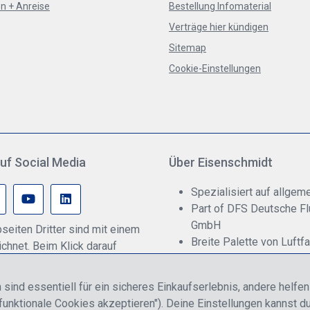
n + Anreise
Bestellung Infomaterial
Verträge hier kündigen
Sitemap
Cookie-Einstellungen
uf Social Media
Über Eisenschmidt
Spezialisiert auf allgeme
Part of DFS Deutsche F
GmbH
seiten Dritter sind mit einem
Breite Palette von Luftf
hnet. Beim Klick darauf
Fokus auf Pilotenausbil
onenbezogene Daten an den
rmittelt werden. Weitere
 sind essentiell für ein sicheres Einkaufserlebnis, andere helfe
 dazu gibt es in unserer
funktionale Cookies akzeptieren"). Deine Einstellungen kannst du