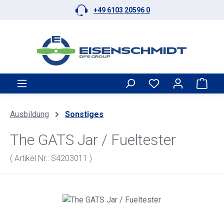
+49 6103 20596 0
Zum Hauptinhalt springen
Ware
Ausbildung
Sonstiges
The GATS Jar / Fueltester
( Artikel Nr.: S4203011 )
Bildergalerie überspringen