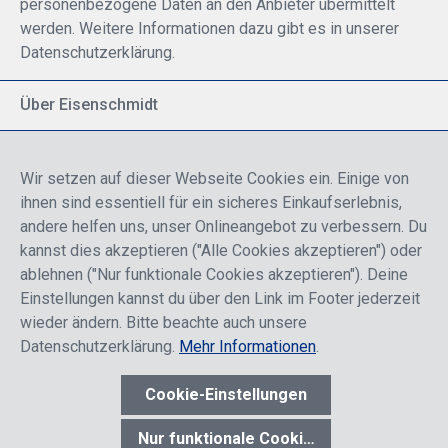
personenbezogene Daten an den Anbieter übermittelt
werden. Weitere Informationen dazu gibt es in unserer
Datenschutzerklärung.
Über Eisenschmidt
Spezialisiert auf allgemeine Luftfahrt
Part of DFS Deutsche Flugsicherung GmbH
Wir setzen auf dieser Webseite Cookies ein. Einige von
Breite Palette von Luftfahrtprodukten
ihnen sind essentiell für ein sicheres Einkaufserlebnis,
Fokus auf Pilotenausbildung
andere helfen uns, unser Onlineangebot zu verbessern. Du
kannst dies akzeptieren ("Alle Cookies akzeptieren") oder
ablehnen ("Nur funktionale Cookies akzeptieren"). Deine
Sicher einkaufen
Einstellungen kannst du über den Link im Footer jederzeit
wieder ändern. Bitte beachte auch unsere
Datenschutzerklärung.
Mehr Informationen
.
Cookie-Einstellungen
* Alle Preise sind einschließlich der Rabatte, die je nach Login,
entweder für Endkunden oder Händler gelten und inklusive
Nur funktionale Cookies akzeptieren
gesetzl. Mehrwertsteuer zzgl.
Versandkosten
wenn nicht anders