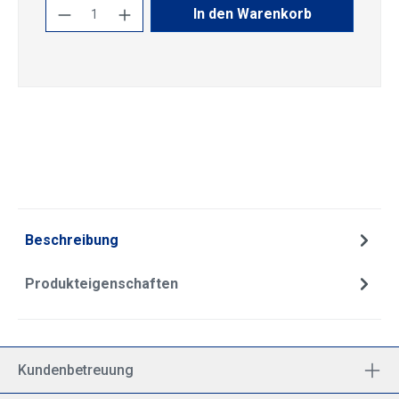
Produkt Anzahl: Gib den gewünschten Wert
In den Warenkorb
Beschreibung
Produkteigenschaften
Kundenbetreuung