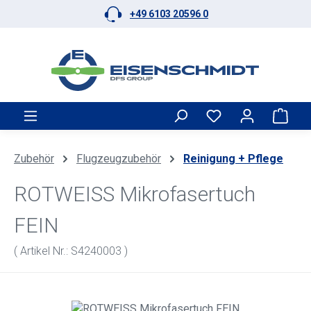
+49 6103 20596 0
Zum Hauptinhalt springen
Ware
Zubehör
Flugzeugzubehör
Reinigung + Pflege
ROTWEISS Mikrofasertuch
FEIN
( Artikel Nr.: S4240003 )
Bildergalerie überspringen