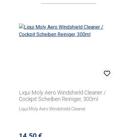
Polyester – 50g/m²
Liqui Moly Aero Windshield Cleaner /
Cockpit Scheiben Reiniger, 300ml
Liqui Moly Aero Windshield Cleaner
Regulärer Preis:
14,50 €