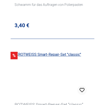
Schwamm für das Auftragen von Polierpasten
Regulärer Preis:
3,40 €
Rabatt
%
ROTWEISS Smart-Repair-Set "classic"