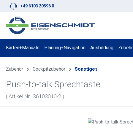
+49 6103 20596 0
 Hauptinhalt springen
Zur Suche springen
Zur Hauptnavigation springen
Karten+Manuals
Planung+Navigation
Ausbildung
Zubehö
Zubehör
Cockpitzubehör
Sonstiges
Push-to-talk Sprechtaste
( Artikel Nr.: S6103010-2 )
Bildergalerie überspringen