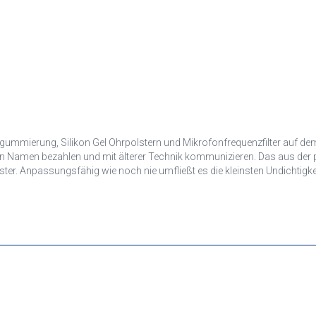
mierung, Silikon Gel Ohrpolstern und Mikrofonfrequenzfilter auf dem Ma
en Namen bezahlen und mit älterer Technik kommunizieren. Das aus der p
ter. Anpassungsfähig wie noch nie umfließt es die kleinsten Undichtig
ers bei Bart- und Brillenträgern ist das der Fall. Es ist auslaufsicher 
 des TC-50AS ist mit einer kratzfesten schwarzen Gummischicht überzog
en werden in der Kabinenhaube vermieden. Der Mikrofonarm ist frei schwen
e, aber edel wirkende Materialien unterstützt. Polierter Edelstahl, harmo
r Stunden.