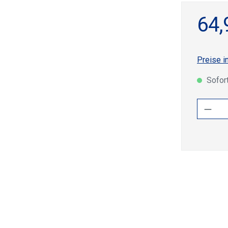
64,
Preise i
Sofort
Produ