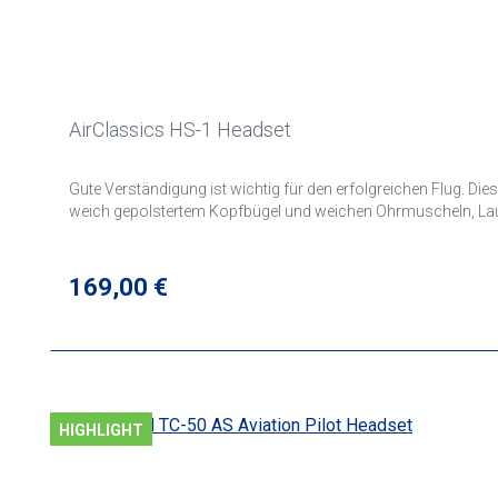
AirClassics HS-1 Headset
Gute Verständigung ist wichtig für den erfolgreichen Flug. 
weich gepolstertem Kopfbügel und weichen Ohrmuscheln, Lau
Regulärer Preis:
169,00 €
HIGHLIGHT