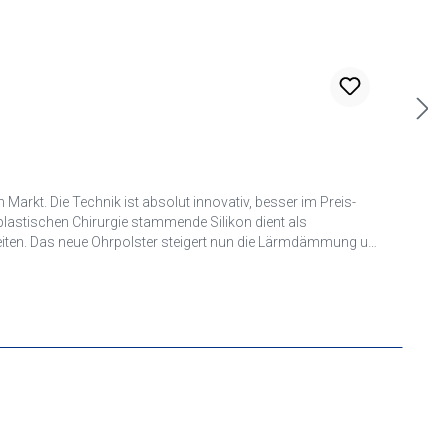
rkt. Die Technik ist absolut innovativ, besser im Preis-
lastischen Chirurgie stammende Silikon dient als
keiten. Das neue Ohrpolster steigert nun die Lärmdämmung um
und bei allen Temperaturen geschmeidig. Das Ohr wird trotz der
en. Die Akustik ist dadurch sehr viel besser. Die Oberflächen
kbar, der sowohl rechts,- als auch links getragen werden
nisch verpackt in einer breiten weichen neu konstruierten