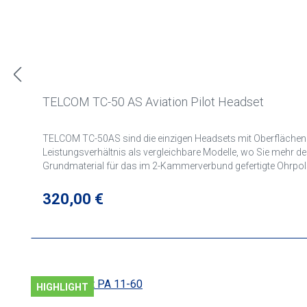
TELCOM TC-50 AS Aviation Pilot Headset
TELCOM TC-50AS sind die einzigen Headsets mit Oberflächengum
Leistungsverhältnis als vergleichbare Modelle, wo Sie mehr d
Grundmaterial für das im 2-Kammerverbund gefertigte Ohrpols
weitere 2 dB. Eine deutliche Erhöhung des Tragekomforts besond
hohen Abdichtung gekühlt und belüftet. Die Gehörschutzkappen
Regulärer Preis:
320,00 €
fühlen sich weich, griffig und hochwertig an. Lichtreflektion
kann. Die zeitlose Anmutung des Designs wird durch funktionell
Kopfpolsterauflage. Diese verteilt das Gewicht unmerklich übe
HIGHLIGHT