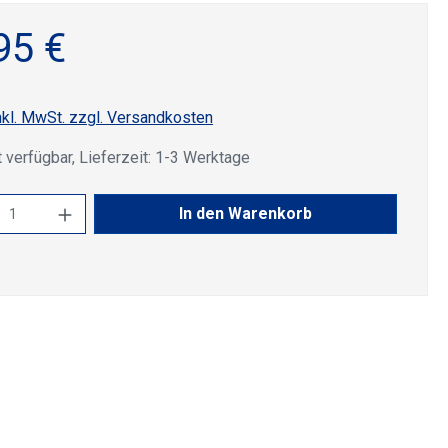
95 €
nkl. MwSt. zzgl. Versandkosten
 verfügbar, Lieferzeit: 1-3 Werktage
kt Anzahl: Gib den gewünschten Wert ein 
In den Warenkorb