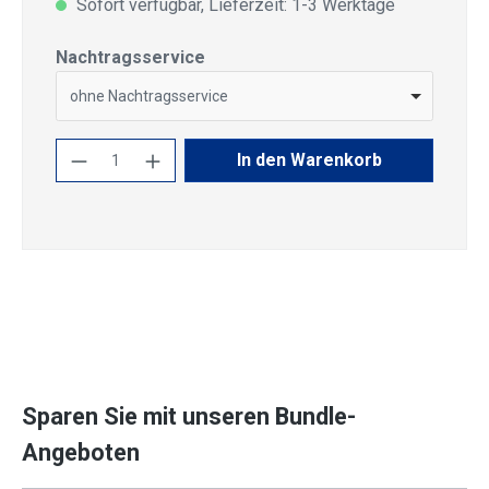
Sofort verfügbar, Lieferzeit: 1-3 Werktage
auswählen
Nachtragsservice
ohne Nachtragsservice
Produkt Anzahl: Gib den gewünschten Wert
In den Warenkorb
Sparen Sie mit unseren Bundle-
Angeboten