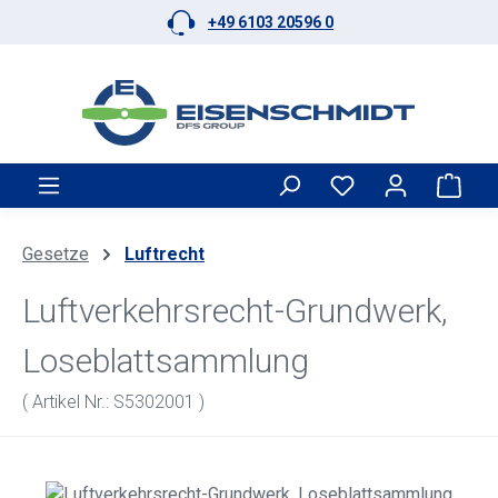
+49 6103 20596 0
Zum Hauptinhalt springen
Ware
Gesetze
Luftrecht
Luftverkehrsrecht-Grundwerk,
Loseblattsammlung
( Artikel Nr.: S5302001 )
Bildergalerie überspringen