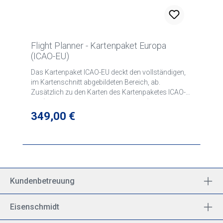
Flight Planner - Kartenpaket Europa
(ICAO-EU)
Das Kartenpaket ICAO-EU deckt den vollständigen,
im Kartenschnitt abgebildeten Bereich, ab.
Zusätzlich zu den Karten des Kartenpaketes ICAO-
ME (ICAO-Karte D/F, V500-Kartenserie) ist die ICAO
Karte Großbritannienenthalten.
Regulärer Preis:
349,00 €
Kundenbetreuung
Eisenschmidt