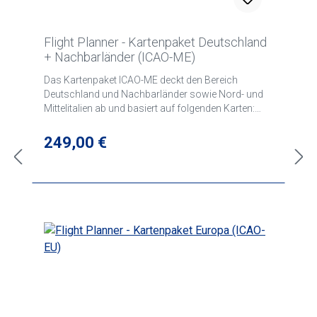
Flight Planner - Kartenpaket Deutschland
+ Nachbarländer (ICAO-ME)
Das Kartenpaket ICAO-ME deckt den Bereich
Deutschland und Nachbarländer sowie Nord- und
Mittelitalien ab und basiert auf folgenden Karten:
ICAO Karten Deutschland, Frankreich, Visual 500
Karten Österreich, Schweiz, Tschechien, Polen,
Regulärer Preis:
249,00 €
Dänemark, Niederlande, Belgien und Italien(North
und Center), Ungarn und Kroatien