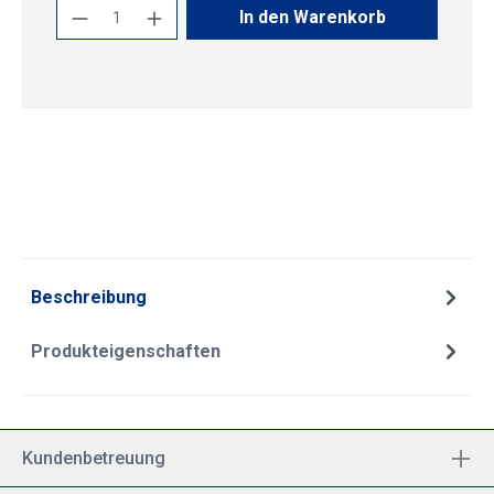
Produkt Anzahl: Gib den gewünschten Wert
In den Warenkorb
Beschreibung
Produkteigenschaften
Kundenbetreuung