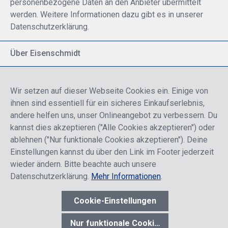
personenbezogene Daten an den Anbieter übermittelt
werden. Weitere Informationen dazu gibt es in unserer
Datenschutzerklärung.
Über Eisenschmidt
Spezialisiert auf allgemeine Luftfahrt
Part of DFS Deutsche Flugsicherung GmbH
Wir setzen auf dieser Webseite Cookies ein. Einige von
Breite Palette von Luftfahrtprodukten
ihnen sind essentiell für ein sicheres Einkaufserlebnis,
Fokus auf Pilotenausbildung
andere helfen uns, unser Onlineangebot zu verbessern. Du
kannst dies akzeptieren ("Alle Cookies akzeptieren") oder
ablehnen ("Nur funktionale Cookies akzeptieren"). Deine
Sicher einkaufen
Einstellungen kannst du über den Link im Footer jederzeit
wieder ändern. Bitte beachte auch unsere
Datenschutzerklärung.
Mehr Informationen
.
Cookie-Einstellungen
* Alle Preise sind einschließlich der Rabatte, die je nach Login,
entweder für Endkunden oder Händler gelten und inklusive
Nur funktionale Cookies akzeptieren
gesetzl. Mehrwertsteuer zzgl.
Versandkosten
wenn nicht anders