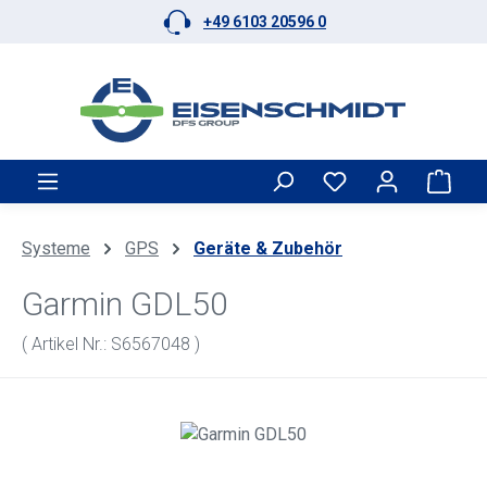
+49 6103 20596 0
Zum Hauptinhalt springen
Ware
Systeme
GPS
Geräte & Zubehör
Garmin GDL50
( Artikel Nr.: S6567048 )
Bildergalerie überspringen