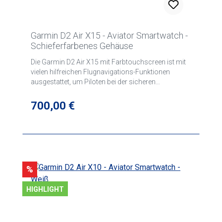
Garmin D2 Air X15 - Aviator Smartwatch -
Schieferfarbenes Gehäuse
Die Garmin D2 Air X15 mit Farbtouchscreen ist mit
vielen hilfreichen Flugnavigations-Funktionen
ausgestattet, um Piloten bei der sicheren
Durchführung von Flügen optimal unterstützen zu
können.
Regulärer Preis:
700,00 €
Rabatt
%
HIGHLIGHT