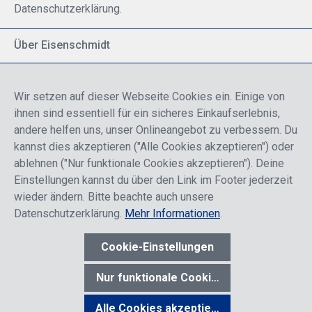
Datenschutzerklärung.
Über Eisenschmidt
Spezialisiert auf allgemeine Luftfahrt
Part of DFS Deutsche Flugsicherung GmbH
Wir setzen auf dieser Webseite Cookies ein. Einige von
Breite Palette von Luftfahrtprodukten
ihnen sind essentiell für ein sicheres Einkaufserlebnis,
Fokus auf Pilotenausbildung
andere helfen uns, unser Onlineangebot zu verbessern. Du
kannst dies akzeptieren ("Alle Cookies akzeptieren") oder
ablehnen ("Nur funktionale Cookies akzeptieren"). Deine
Sicher einkaufen
Einstellungen kannst du über den Link im Footer jederzeit
wieder ändern. Bitte beachte auch unsere
Datenschutzerklärung.
Mehr Informationen
.
Cookie-Einstellungen
* Alle Preise sind einschließlich der Rabatte, die je nach Login,
entweder für Endkunden oder Händler gelten und inklusive
Nur funktionale Cookies akzeptieren
gesetzl. Mehrwertsteuer zzgl.
Versandkosten
wenn nicht anders
angegeben.
Alle Cookies akzeptieren
Werkzeugleiste anzeigen