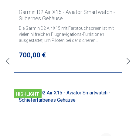
Garmin D2 Air X15 - Aviator Smartwatch -
Silbernes Gehäuse
Die Garmin D2 Air X15 mit Farbtouchscreen ist mit
vielen hilfreichen Flugnavigations-Funktionen
ausgestattet, um Piloten bei der sicheren
Durchführung von Flügen optimal unterstützen zu
können.
Regulärer Preis:
700,00 €
HIGHLIGHT