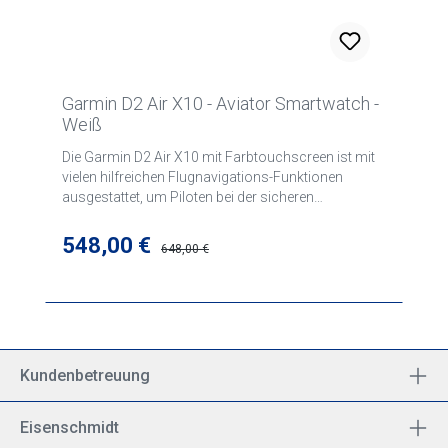
Garmin D2 Air X10 - Aviator Smartwatch -
Weiß
Die Garmin D2 Air X10 mit Farbtouchscreen ist mit
vielen hilfreichen Flugnavigations-Funktionen
ausgestattet, um Piloten bei der sicheren
Durchführung von Flügen optimal unterstützen zu
können.
Verkaufspreis:
548,00 €
Regulärer Preis:
648,00 €
Kundenbetreuung
Eisenschmidt