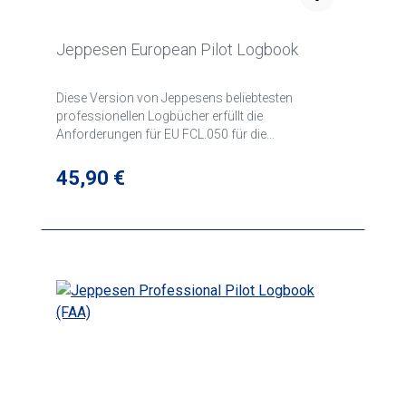
Jeppesen European Pilot Logbook
Diese Version von Jeppesens beliebtesten
professionellen Logbücher erfüllt die
Anforderungen für EU FCL.050 für die
Protokollierung der Flugzeit in Europa. Darüber
hinaus umfasst es vereinfachte Pilot- und Flugzeug-
Regulärer Preis:
45,90 €
Jahreszusammenfassungen, mit der Daten v