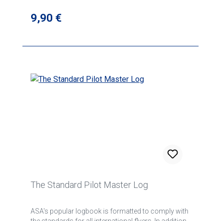
removals or exchanges. Includes sections for
major alterations and altimeter/static system
Regulärer Preis:
9,90 €
checks.
The Standard Pilot Master Log
ASA's popular logbook is formatted to comply with