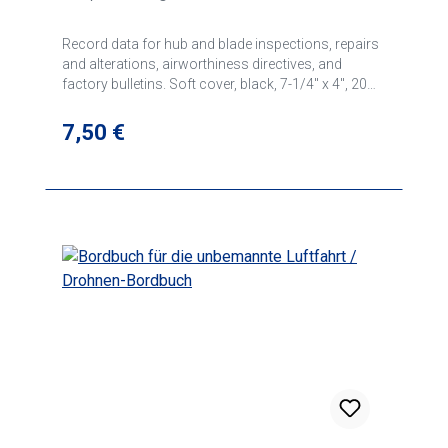
Record data for hub and blade inspections, repairs
and alterations, airworthiness directives, and
factory bulletins. Soft cover, black, 7-1/4" x 4", 20
pages.
Regulärer Preis:
7,50 €