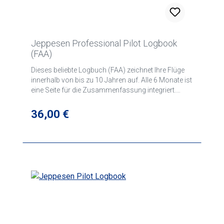
Jeppesen Professional Pilot Logbook
(FAA)
Dieses beliebte Logbuch (FAA) zeichnet Ihre Flüge
innerhalb von bis zu 10 Jahren auf. Alle 6 Monate ist
eine Seite für die Zusammenfassung integriert.
Gedruckt wurde es auf leicht abzulesendem grünem
Buchhaltungspapier. Die einzelnen Kolumnen bieten
Regulärer Preis:
36,00 €
ausreichend Platz für Ihre Einträge. Jährliche
Zusammenfassungen von Pilot und Flugzeug sind
möglich.