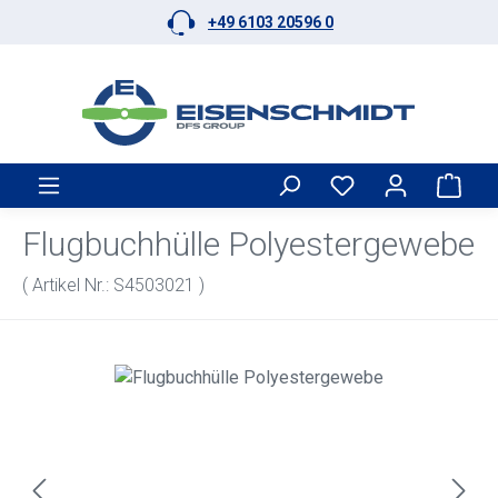
+49 6103 20596 0
Zum Hauptinhalt springen
Ware
Flugbuchhülle Polyestergewebe
( Artikel Nr.: S4503021 )
Bildergalerie überspringen