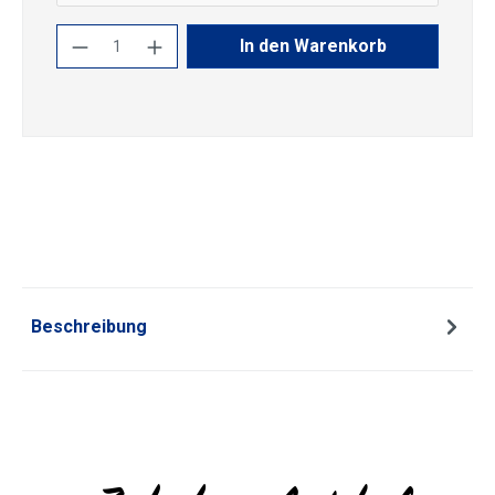
Produkt Anzahl: Gib den gewünschten Wert
In den Warenkorb
Beschreibung
Produktgalerie überspringen