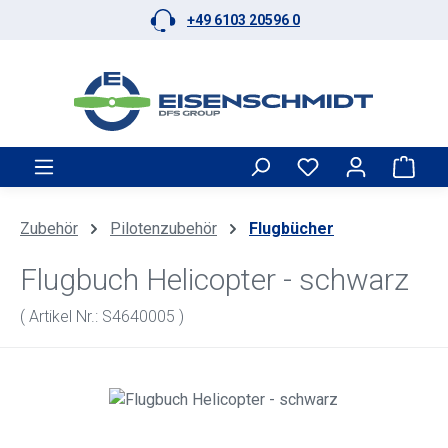
+49 6103 20596 0
Zum Hauptinhalt springen
Ware
Zubehör
Pilotenzubehör
Flugbücher
Flugbuch Helicopter - schwarz
( Artikel Nr.: S4640005 )
Bildergalerie überspringen