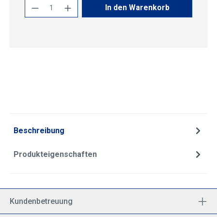
Produkt Anzahl: Gib den gewünschten Wert
In den Warenkorb
Beschreibung
Produkteigenschaften
Kundenbetreuung