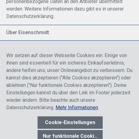
personenbezogene Daten an den Anbieter übermittelt
werden. Weitere Informationen dazu gibt es in unserer
Datenschutzerklärung.
Über Eisenschmidt
Spezialisiert auf allgemeine Luftfahrt
Part of DFS Deutsche Flugsicherung GmbH
Wir setzen auf dieser Webseite Cookies ein. Einige von
Breite Palette von Luftfahrtprodukten
ihnen sind essentiell für ein sicheres Einkaufserlebnis,
Fokus auf Pilotenausbildung
andere helfen uns, unser Onlineangebot zu verbessern. Du
kannst dies akzeptieren ("Alle Cookies akzeptieren") oder
ablehnen ("Nur funktionale Cookies akzeptieren"). Deine
Sicher einkaufen
Einstellungen kannst du über den Link im Footer jederzeit
wieder ändern. Bitte beachte auch unsere
Datenschutzerklärung.
Mehr Informationen
.
Cookie-Einstellungen
* Alle Preise sind einschließlich der Rabatte, die je nach Login,
entweder für Endkunden oder Händler gelten und inklusive
Nur funktionale Cookies akzeptieren
gesetzl. Mehrwertsteuer zzgl.
Versandkosten
wenn nicht anders