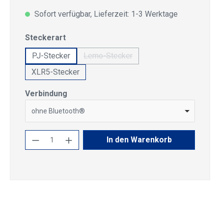
Sofort verfügbar, Lieferzeit: 1-3 Werktage
auswählen
Steckerart
PJ-Stecker
Lemo-Stecker
(Diese Option ist zurzeit nicht verfüg
XLR5-Stecker
auswählen
Verbindung
ohne Bluetooth®
Produkt Anzahl: Gib den gewünschten Wert
In den Warenkorb