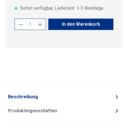
Sofort verfügbar, Lieferzeit: 1-3 Werktage
Produkt Anzahl: Gib den gewünschten Wert
In den Warenkorb
Beschreibung
Produkteigenschaften