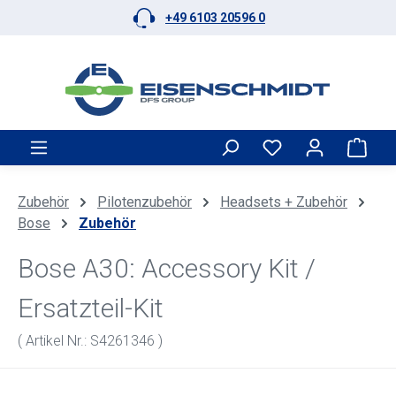
+49 6103 20596 0
Zum Hauptinhalt springen
Ware
Zubehör
Pilotenzubehör
Headsets + Zubehör
Bose
Zubehör
Bose A30: Accessory Kit /
Ersatzteil-Kit
( Artikel Nr.: S4261346 )