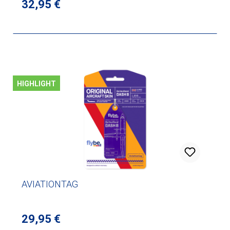
Regulärer Preis:
32,95 €
HIGHLIGHT
AVIATIONTAG
Regulärer Preis:
29,95 €