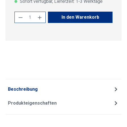
Sofort verfügbar, Lieferzeit: 1-3 Werktage
Produkt Anzahl: Gib den gewünschten Wert
In den Warenkorb
Beschreibung
Produkteigenschaften