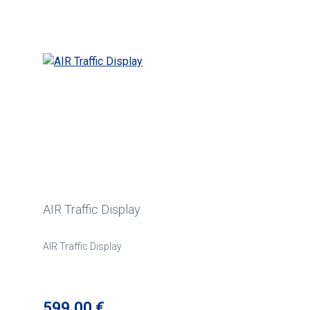
Produktgalerie überspringen
AIR Traffic Display
AIR Traffic Display
Regulärer Preis:
599,00 €