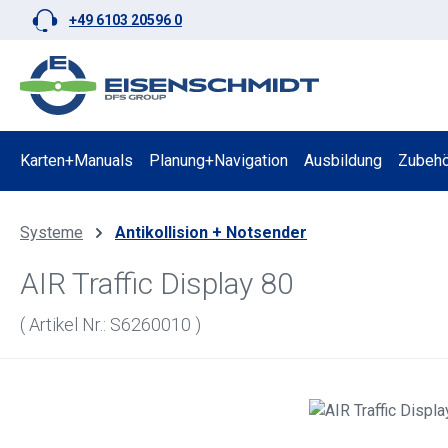
+49 6103 20596 0
 Hauptinhalt springen
Zur Suche springen
Zur Hauptnavigation springen
Karten+Manuals
Planung+Navigation
Ausbildung
Zubehö
Systeme
Antikollision + Notsender
AIR Traffic Display 80
( Artikel Nr.: S6260010 )
Bildergalerie überspringen