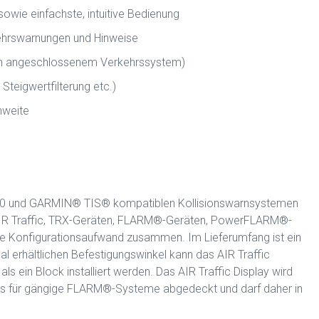
 sowie einfachste, intuitive Bedienung
kehrswarnungen und Hinweise
on angeschlossenem Verkehrssystem)
 Steigwertfilterung etc.)
hweite
L90 und GARMIN® TIS® kompatiblen Kollisionswarnsystemen
 AIR Traffic, TRX-Geräten, FLARM®-Geräten, PowerFLARM®-
hne Konfigurationsaufwand zusammen. Im Lieferumfang ist ein
l erhältlichen Befestigungswinkel kann das AIR Traffic
als ein Block installiert werden. Das AIR Traffic Display wird
s für gängige FLARM®-Systeme abgedeckt und darf daher in