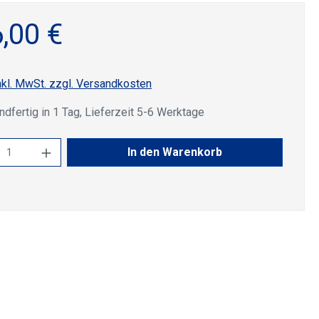
,00 €
nkl. MwSt. zzgl. Versandkosten
dfertig in 1 Tag, Lieferzeit 5-6 Werktage
kt Anzahl: Gib den gewünschten Wert ein 
In den Warenkorb