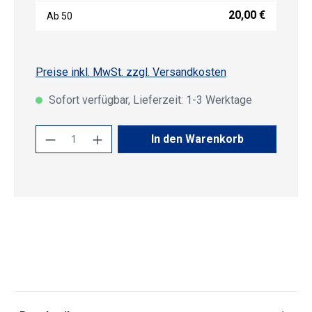
20,00 €
Ab
50
Preise inkl. MwSt. zzgl. Versandkosten
Sofort verfügbar, Lieferzeit: 1-3 Werktage
Produkt Anzahl: Gib den gewünschten Wert
In den Warenkorb