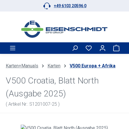
+49 6103 20596 0
Zum Hauptinhalt springen
Ware
Karten+Manuals
Karten
V500 Europa + Afrika
V500 Croatia, Blatt North
(Ausgabe 2025)
( Artikel Nr.: S1201007-25 )
Bildergalerie überspringen