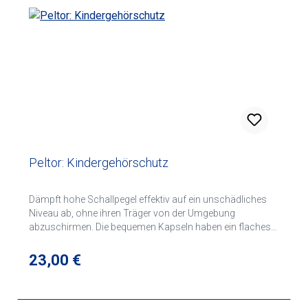
Peltor: Kindergehörschutz
Dämpft hohe Schallpegel effektiv auf ein unschädliches
Niveau ab, ohne ihren Träger von der Umgebung
abzuschirmen. Die bequemen Kapseln haben ein flaches
Profil ohne hervorstehende Teil. Die breiten,
schaumstoffgefüllten Dichtungsringe sorgen für einen
Regulärer Preis:
23,00 €
sanften Anliegedruck, und die großen Kapseln bieten innen
viel Platz für die Ohren. Für Kinder bis ca. sieben Jahre
geeignet Gewicht nur ca. 140 g.