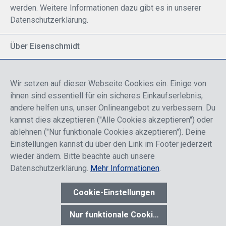
werden. Weitere Informationen dazu gibt es in unserer
Datenschutzerklärung.
Über Eisenschmidt
Spezialisiert auf allgemeine Luftfahrt
Part of DFS Deutsche Flugsicherung GmbH
Wir setzen auf dieser Webseite Cookies ein. Einige von
Breite Palette von Luftfahrtprodukten
ihnen sind essentiell für ein sicheres Einkaufserlebnis,
Fokus auf Pilotenausbildung
andere helfen uns, unser Onlineangebot zu verbessern. Du
kannst dies akzeptieren ("Alle Cookies akzeptieren") oder
ablehnen ("Nur funktionale Cookies akzeptieren"). Deine
Sicher einkaufen
Einstellungen kannst du über den Link im Footer jederzeit
wieder ändern. Bitte beachte auch unsere
Datenschutzerklärung.
Mehr Informationen
.
Cookie-Einstellungen
* Alle Preise sind einschließlich der Rabatte, die je nach Login,
entweder für Endkunden oder Händler gelten und inklusive
Nur funktionale Cookies akzeptieren
gesetzl. Mehrwertsteuer zzgl.
Versandkosten
wenn nicht anders