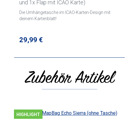
und 1x Flap mit ICAO Karte)
Die Umhängetasche im ICAO-Karten-Design mit
deinem Kartenblatt!
Regulärer Preis:
29,99 €
Zubehör Artikel
Produktgalerie überspringen
HIGHLIGHT