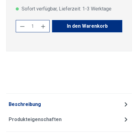
Sofort verfügbar, Lieferzeit: 1-3 Werktage
Produkt Anzahl: Gib den gewünschten Wert
In den Warenkorb
Beschreibung
Produkteigenschaften