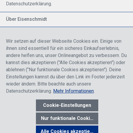
Datenschutzerklärung.
Über Eisenschmidt
Spezialisiert auf allgemeine Luftfahrt
Part of DFS Deutsche Flugsicherung GmbH
Wir setzen auf dieser Webseite Cookies ein. Einige von
Breite Palette von Luftfahrtprodukten
ihnen sind essentiell für ein sicheres Einkaufserlebnis,
Fokus auf Pilotenausbildung
andere helfen uns, unser Onlineangebot zu verbessern. Du
kannst dies akzeptieren ("Alle Cookies akzeptieren") oder
ablehnen ("Nur funktionale Cookies akzeptieren"). Deine
Sicher einkaufen
Einstellungen kannst du über den Link im Footer jederzeit
wieder ändern. Bitte beachte auch unsere
Datenschutzerklärung.
Mehr Informationen
.
Cookie-Einstellungen
* Alle Preise sind einschließlich der Rabatte, die je nach Login,
entweder für Endkunden oder Händler gelten und inklusive
Nur funktionale Cookies akzeptieren
gesetzl. Mehrwertsteuer zzgl.
Versandkosten
wenn nicht anders
angegeben.
Alle Cookies akzeptieren
Werkzeugleiste anzeigen