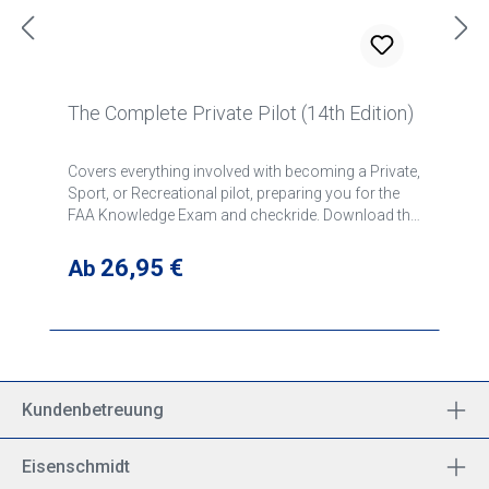
The Complete Private Pilot (14th Edition)
Covers everything involved with becoming a Private,
Sport, or Recreational pilot, preparing you for the
FAA Knowledge Exam and checkride. Download the
FREE syllabus to use with this text.
Regulärer Preis:
26,95 €
Ab
Kundenbetreuung
Eisenschmidt