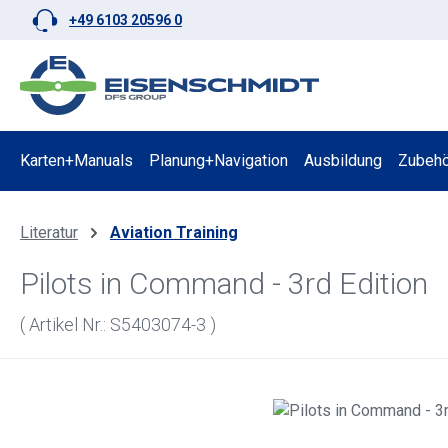
+49 6103 20596 0
 Hauptinhalt springen
Zur Suche springen
Zur Hauptnavigation springen
Karten+Manuals
Planung+Navigation
Ausbildung
Zubehö
Literatur
Aviation Training
Pilots in Command - 3rd Edition
( Artikel Nr.: S5403074-3 )
Bildergalerie überspringen