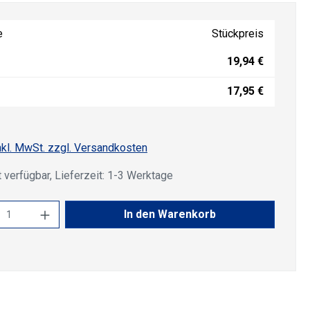
e
Stückpreis
19,94 €
17,95 €
nkl. MwSt. zzgl. Versandkosten
 verfügbar, Lieferzeit: 1-3 Werktage
kt Anzahl: Gib den gewünschten Wert ein 
In den Warenkorb