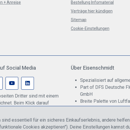
n + Anreise
Bestellung Infomaterial
Verträge hier kündigen
Sitemap
Cookie-Einstellungen
uf Social Media
Über Eisenschmidt
Spezialisiert auf allgeme
Part of DFS Deutsche F
GmbH
seiten Dritter sind mit einem
Breite Palette von Luftf
hnet. Beim Klick darauf
Fokus auf Pilotenausbil
onenbezogene Daten an den
rmittelt werden. Weitere
 sind essentiell für ein sicheres Einkaufserlebnis, andere helfe
 dazu gibt es in unserer
funktionale Cookies akzeptieren"). Deine Einstellungen kannst du