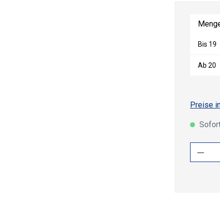
Meng
Bis
19
Ab
20
Preise i
Sofort
Produ