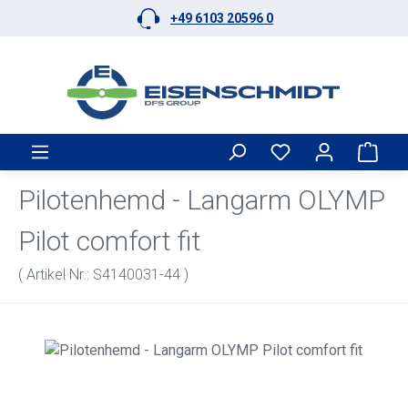
+49 6103 20596 0
Zum Hauptinhalt springen
Ware
Pilotenhemd - Langarm OLYMP
Pilot comfort fit
( Artikel Nr.: S4140031-44 )
Bildergalerie überspringen