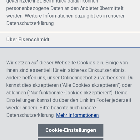
gekennzeichnet. Beim Klick darauf können
personenbezogene Daten an den Anbieter übermittelt
werden. Weitere Informationen dazu gibt es in unserer
Datenschutzerklärung.
Über Eisenschmidt
Spezialisiert auf allgemeine Luftfahrt
Part of DFS Deutsche Flugsicherung GmbH
Wir setzen auf dieser Webseite Cookies ein. Einige von
Breite Palette von Luftfahrtprodukten
ihnen sind essentiell für ein sicheres Einkaufserlebnis,
Fokus auf Pilotenausbildung
andere helfen uns, unser Onlineangebot zu verbessern. Du
kannst dies akzeptieren ("Alle Cookies akzeptieren") oder
ablehnen ("Nur funktionale Cookies akzeptieren"). Deine
Sicher einkaufen
Einstellungen kannst du über den Link im Footer jederzeit
wieder ändern. Bitte beachte auch unsere
Datenschutzerklärung.
Mehr Informationen
.
Cookie-Einstellungen
* Alle Preise sind einschließlich der Rabatte, die je nach Login,
entweder für Endkunden oder Händler gelten und inklusive