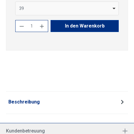
39
Produkt Anzahl: Gib den gewünschten Wert
In den Warenkorb
Beschreibung
Kundenbetreuung