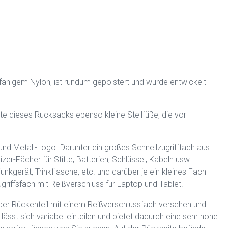
fähigem Nylon, ist rundum gepolstert und wurde entwickelt
ite dieses Rucksacks ebenso kleine Stellfüße, die vor
 und Metall-Logo. Darunter ein großes Schnellzugrifffach aus
r-Fächer für Stifte, Batterien, Schlüssel, Kabeln usw.
 Funkgerät, Trinkflasche, etc. und darüber je ein kleines Fach
ugriffsfach mit Reißverschluss für Laptop und Tablet.
t der Rückenteil mit einem Reißverschlussfach versehen und
st sich variabel einteilen und bietet dadurch eine sehr hohe