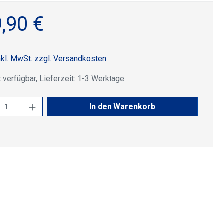
,90 €
nkl. MwSt. zzgl. Versandkosten
 verfügbar, Lieferzeit: 1-3 Werktage
kt Anzahl: Gib den gewünschten Wert ein 
In den Warenkorb