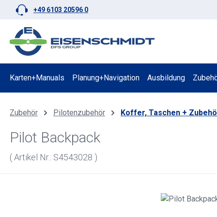
+49 6103 20596 0
 Hauptinhalt springen
Zur Suche springen
Zur Hauptnavigation springen
Karten+Manuals
Planung+Navigation
Ausbildung
Zubehö
Zubehör
Pilotenzubehör
Koffer, Taschen + Zubehö
Pilot Backpack
( Artikel Nr.: S4543028 )
Bildergalerie überspringen