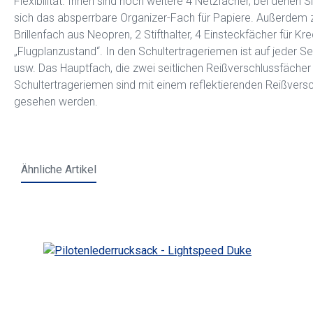
Flexibilität. Innen sind noch weitere 4 Netzfächer, bei denen 
sich das absperrbare Organizer-Fach für Papiere. Außerdem z
Brillenfach aus Neopren, 2 Stifthalter, 4 Einsteckfächer für K
„Flugplanzustand“. In den Schultertrageriemen ist auf jeder Sei
usw. Das Hauptfach, die zwei seitlichen Reißverschlussfächer
Schultertrageriemen sind mit einem reflektierenden Reißversc
gesehen werden.
Ähnliche Artikel
Produktgalerie überspringen