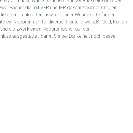
Sie sofort finden was Sie suchen. Auf der Rückseite befindet
wei Fächer die mit VFR und IFR gekennzeichnet sind, ein
reditkarten, Tankkarten, usw. und einer Wendekarte für den
te ein Neoprenfach für diverse Kleinteile wie z.B. Geld, Karten
 und die zwei kleinen Neoprenfächer auf den
hluss ausgestattet, damit Sie bei Dunkelheit noch besser