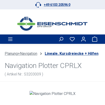
+49 6103 20596 0
Zum Hauptinhalt springen
Ware
Planung+Navigation
Lineale, Kursdreiecke + Hilfen
Navigation Plotter CPRLX
( Artikel Nr.: S3203009 )
Bildergalerie überspringen