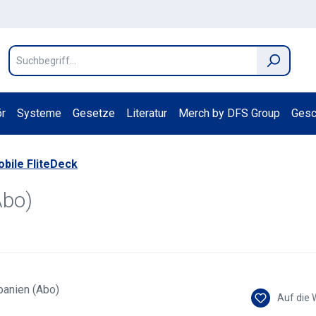
r
Systeme
Gesetze
Literatur
Merch by DFS Group
Gesc
bile FliteDeck
Abo)
Auf die 