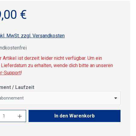
,00 €
nkl. MwSt. zzgl. Versandkosten
ndkostenfrei
 Artikel ist derzeit leider nicht verfügbar. Um ein
Lieferdatum zu erhalten, wende dich bitte an unseren
r-Support
!
auswählen
ent / Laufzeit
abonnement
kt Anzahl: Gib den gewünschten Wert ein 
In den Warenkorb