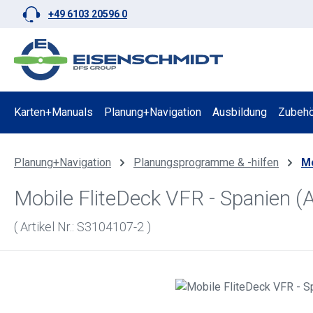
+49 6103 20596 0
 Hauptinhalt springen
Zur Suche springen
Zur Hauptnavigation springen
Karten+Manuals
Planung+Navigation
Ausbildung
Zubehö
Planung+Navigation
Planungsprogramme & -hilfen
Mo
Mobile FliteDeck VFR - Spanien (
( Artikel Nr.: S3104107-2 )
Bildergalerie überspringen