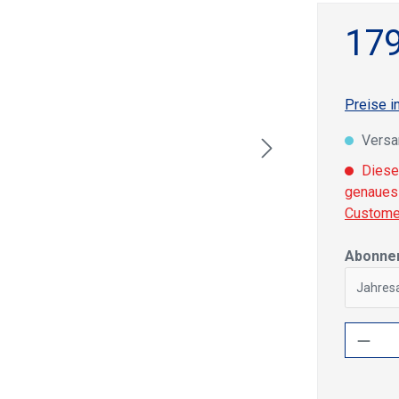
179
Preise i
Versa
Dieser
genaues 
Custome
Abonnem
Jahres
Produ