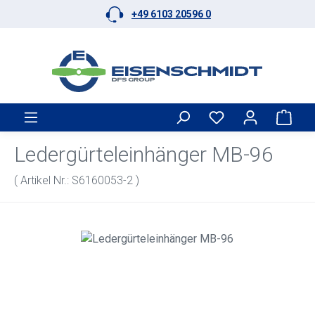
+49 6103 20596 0
Zum Hauptinhalt springen
Ware
Ledergürteleinhänger MB-96
( Artikel Nr.: S6160053-2 )
Bildergalerie überspringen