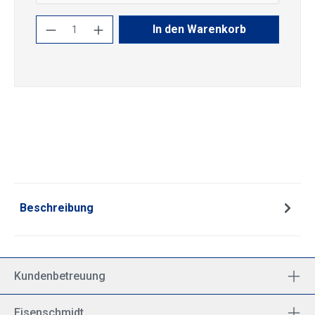
Produkt Anzahl: Gib den gewünschten Wert
In den Warenkorb
Beschreibung
Kundenbetreuung
Eisenschmidt