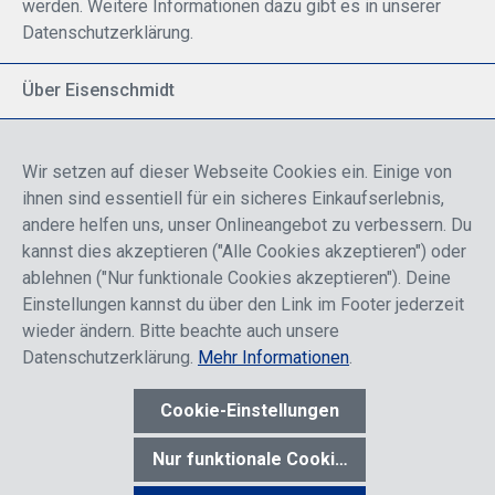
werden. Weitere Informationen dazu gibt es in unserer
Datenschutzerklärung.
Über Eisenschmidt
Spezialisiert auf allgemeine Luftfahrt
Part of DFS Deutsche Flugsicherung GmbH
Wir setzen auf dieser Webseite Cookies ein. Einige von
Breite Palette von Luftfahrtprodukten
ihnen sind essentiell für ein sicheres Einkaufserlebnis,
Fokus auf Pilotenausbildung
andere helfen uns, unser Onlineangebot zu verbessern. Du
kannst dies akzeptieren ("Alle Cookies akzeptieren") oder
ablehnen ("Nur funktionale Cookies akzeptieren"). Deine
Sicher einkaufen
Einstellungen kannst du über den Link im Footer jederzeit
wieder ändern. Bitte beachte auch unsere
Datenschutzerklärung.
Mehr Informationen
.
Cookie-Einstellungen
* Alle Preise sind einschließlich der Rabatte, die je nach Login,
entweder für Endkunden oder Händler gelten und inklusive
Nur funktionale Cookies akzeptieren
gesetzl. Mehrwertsteuer zzgl.
Versandkosten
wenn nicht anders
angegeben.