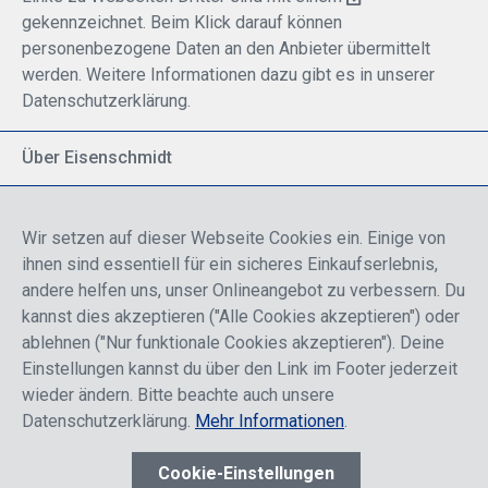
gekennzeichnet. Beim Klick darauf können
personenbezogene Daten an den Anbieter übermittelt
werden. Weitere Informationen dazu gibt es in unserer
Datenschutzerklärung.
Über Eisenschmidt
Spezialisiert auf allgemeine Luftfahrt
Part of DFS Deutsche Flugsicherung GmbH
Wir setzen auf dieser Webseite Cookies ein. Einige von
Breite Palette von Luftfahrtprodukten
ihnen sind essentiell für ein sicheres Einkaufserlebnis,
Fokus auf Pilotenausbildung
andere helfen uns, unser Onlineangebot zu verbessern. Du
kannst dies akzeptieren ("Alle Cookies akzeptieren") oder
ablehnen ("Nur funktionale Cookies akzeptieren"). Deine
Sicher einkaufen
Einstellungen kannst du über den Link im Footer jederzeit
wieder ändern. Bitte beachte auch unsere
Datenschutzerklärung.
Mehr Informationen
.
Cookie-Einstellungen
* Alle Preise sind einschließlich der Rabatte, die je nach Login,