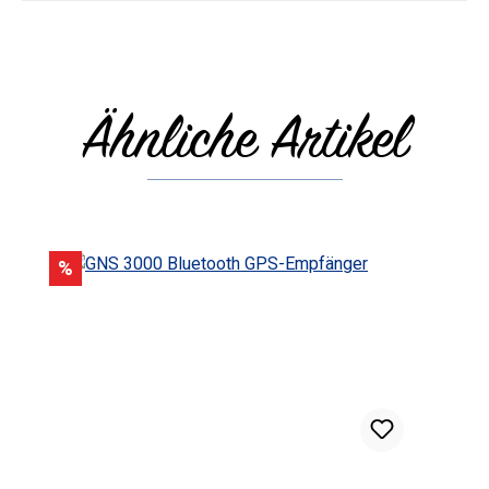
Ähnliche Artikel
Produktgalerie überspringen
Rabatt
%