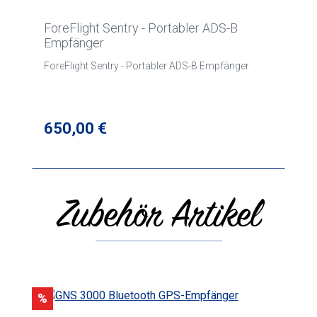
ForeFlight Sentry - Portabler ADS-B
Empfänger
ForeFlight Sentry - Portabler ADS-B Empfänger
Regulärer Preis:
650,00 €
Zubehör Artikel
Produktgalerie überspringen
Rabatt
%