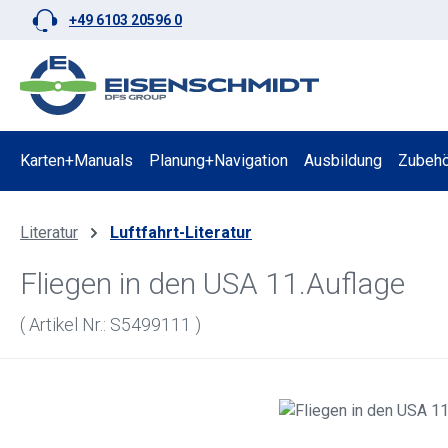
+49 6103 20596 0
 Hauptinhalt springen
Zur Suche springen
Zur Hauptnavigation springen
Karten+Manuals
Planung+Navigation
Ausbildung
Zubehö
Literatur
Luftfahrt-Literatur
Fliegen in den USA 11.Auflage
( Artikel Nr.: S5499111 )
Bildergalerie überspringen