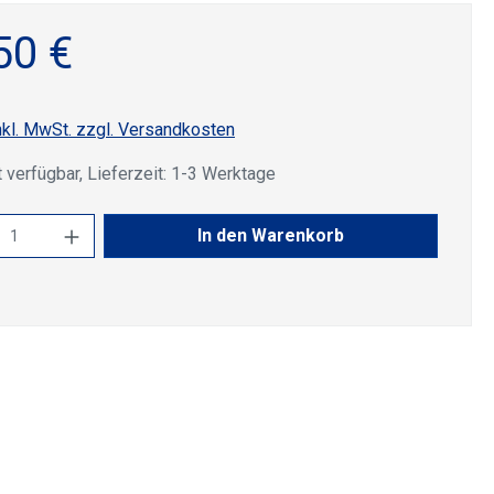
50 €
nkl. MwSt. zzgl. Versandkosten
 verfügbar, Lieferzeit: 1-3 Werktage
kt Anzahl: Gib den gewünschten Wert ein 
In den Warenkorb