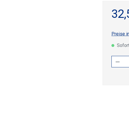
32,
Preise i
Sofort
Produ