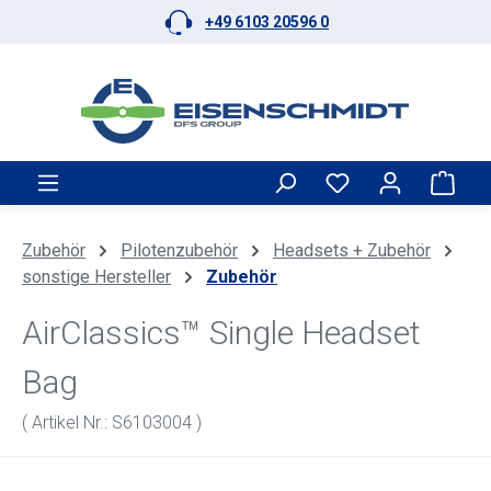
+49 6103 20596 0
Zum Hauptinhalt springen
Ware
Zubehör
Pilotenzubehör
Headsets + Zubehör
sonstige Hersteller
Zubehör
AirClassics™ Single Headset
Bag
( Artikel Nr.: S6103004 )