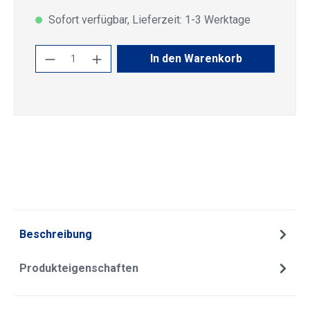
Sofort verfügbar, Lieferzeit: 1-3 Werktage
Produkt Anzahl: Gib den gewünschten Wert
In den Warenkorb
Beschreibung
Produkteigenschaften