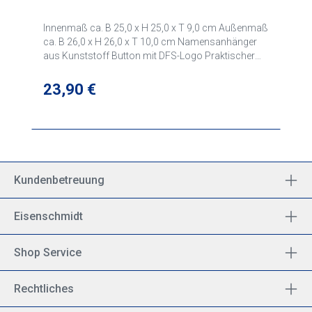
Innenmaß ca. B 25,0 x H 25,0 x T 9,0 cm Außenmaß
ca. B 26,0 x H 26,0 x T 10,0 cm Namensanhänger
aus Kunststoff Button mit DFS-Logo Praktischer
Tragegriff Gummierte Füße zum Schutz vor
Schmutz und Beschädigung Die Headset-Tasche
Regulärer Preis:
23,90 €
Alpha bietet ausreichend Stauraum, um das
Nötigste immer dabei zu haben: Headset, Flugbuch,
Karte, ein Paar Stifte, selbst ein iPad Mini passt
problemlos noch mit hinein. Gefertigt aus robustem
Nylon und ohne auffällige Designelemente bietet sie
alles, was eine Headset-Tasche braucht.
Kundenbetreuung
Eisenschmidt
Shop Service
Rechtliches